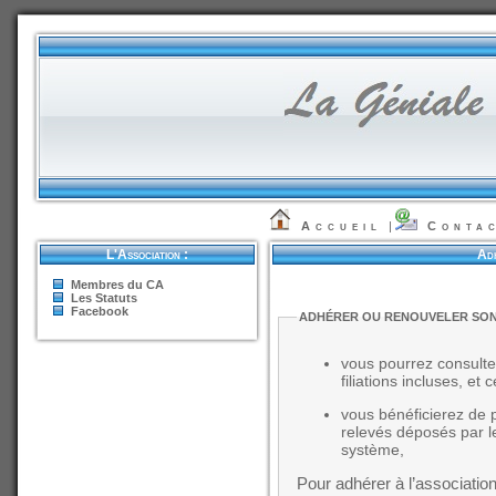
Accueil
|
Conta
L'Association :
Adh
Membres du CA
Les Statuts
Facebook
ADHÉRER OU RENOUVELER SON
vous pourrez consulte
filiations incluses, et 
vous bénéficierez de
relevés déposés par l
système,
Pour adhérer à l’association