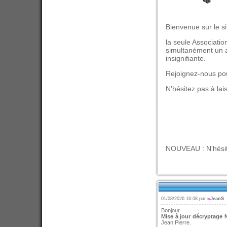
Bienvenue sur le s
la seule Associatio
simultanément un ac
insignifiante.
Rejoignez-nous pou
N'hésitez pas à lai
NOUVEAU : N'hésite
01/08/2026 16:08 par
∞
JeanS
Bonjour
Mise à jour décryptage
Jean Pierre.