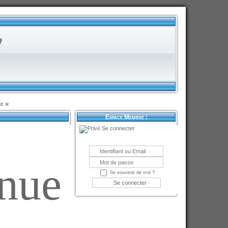
er
Espace Membre :
Se connecter
nue
Se souvenir de moi ?