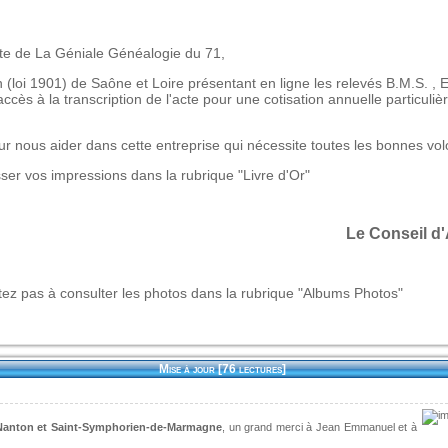
ite de La Géniale Généalogie du 71,
n (loi 1901) de Saône et Loire présentant en ligne les relevés B.M.S. , E
cès à la transcription de l'acte pour une cotisation annuelle particuli
r nous aider dans cette entreprise qui nécessite toutes les bonnes vol
sser vos impressions dans la rubrique "Livre d'Or"
Le Conseil d
z pas à consulter les photos dans la rubrique "Albums Photos"
Mise à jour [76 lectures]
 Nanton et Saint-Symphorien-de-Marmagne
, un grand merci à Jean Emmanuel et à