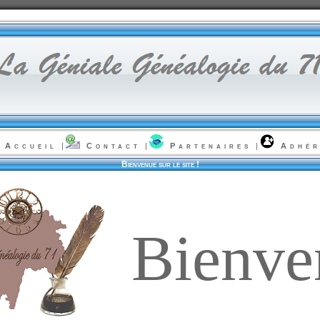
Accueil
|
Contact
|
Partenaires
|
Adhér
Bienvenue sur le site !
Bienve