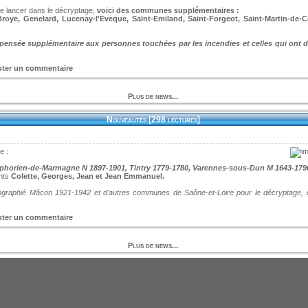
se lancer dans le décryptage,
voici des communes supplémentaires :
 Broye, Genelard, Lucenay-l'Eveque, Saint-Emiland, Saint-Forgeot, Saint-Martin-de
pensée supplémentaire aux personnes touchées par les incendies et celles qui ont 
uter un commentaire
Plus de news...
Nouveautés [298 lectures]
e :
phorien-de-Marmagne N 1897-1901, Tintry 1779-1780, Varennes-sous-Dun M 1643-179
nts
Colette, Georges, Jean et Jean Emmanuel.
graphié Mâcon 1921-1942 et d'autres communes de Saône-et-Loire pour le décryptage, 
uter un commentaire
Plus de news...