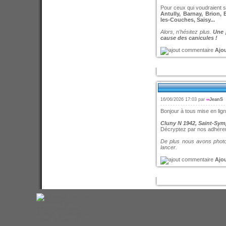
Pour ceux qui voudraient 
Antully, Barnay, Brion,
les-Couches, Saisy...
Alors, n'hésitez plus.
Une 
cause des canicules !
Ajo
16/06/2026 17:03 par
∞
JeanS
Bonjour à tous mise en lign
Cluny N 1942, Saint-Sym
Décryptez par nos adhére
De plus nous avons photo
lancer.
Ajo