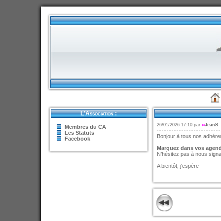
L'Association :
26/01/2026 17:10 par
∞
JeanS
Membres du CA
Les Statuts
Bonjour à tous nos adhére
Facebook
Marquez dans vos agend
N’hésitez pas à nous signa
A bientôt, j'espère