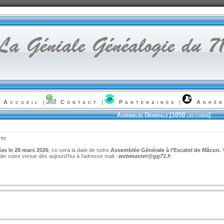
Accueil
|
Contact
|
Partenaires
|
Adhér
Assemblée Générale [1050 lectures]
nts
as le 28 mars 2026
, ce sera la date de notre
Assemblée Générale à l’Escatel de Mâcon.
V
ler votre venue dès aujourd’hui à l’adresse mail :
webmaster@gg71.f
r