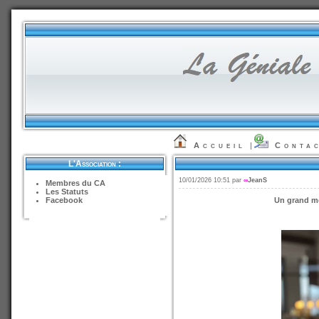
Accueil
|
Conta
L'Association :
10/01/2026 10:51 par
∞
JeanS
Membres du CA
Les Statuts
Facebook
Un grand me